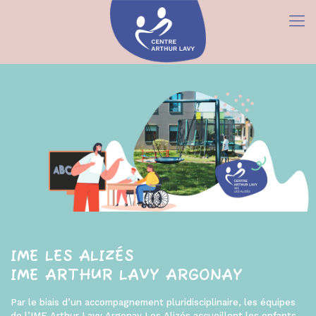
IME LES ALIZÉS
IME ARTHUR LAVY ARGONAY
Par le biais d’un accompagnement pluridisciplinaire, les équipes
de l’IME Arthur Lavy Argonay Les Alizés accueillent les enfants